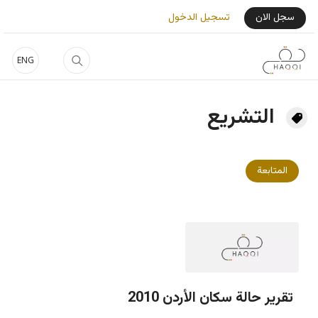
جاوز إلى المحتوى الرئيسي
User Login Menu
سجل الان
تسجيل الدخول
ENG
التشريع
المتابعة
تقرير حالة سكان الأردن 2010