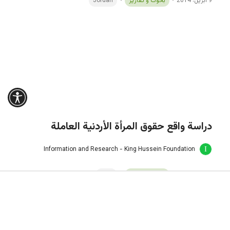
دراسة واقع حقوق المرأة الأردنية العاملة
Information and Research - King Hussein Foundation
9 أبريل، 2014
بحوث و تقارير
المرأة
تقرير حقوق الانسان الخاص بالأردن للعام
2102
Information and Research - King Hussein Foundation
9 أبريل، 2014
بحوث و تقارير
Jordan