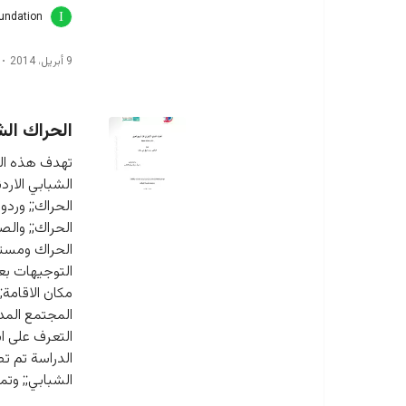
oundation
9 أبريل، 2014
الحراك الش
تهدف هذه الد
الشبابي الارد
الحراك;; وردو
الحراك;; والص
الحراك ومستق
التوجيهات بعوا
مكان الاقامة;
المجتمع المد
التعرف على ا
الشبابي;; وت