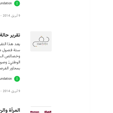
oundation
9 أبريل، 2014
تقرير حالة س
يعد هذا التق
ستة فصول متكا
وخصائص السكا
الوطني;; وصو
بمحاور الفرص
oundation
9 أبريل، 2014
المرأة والرج