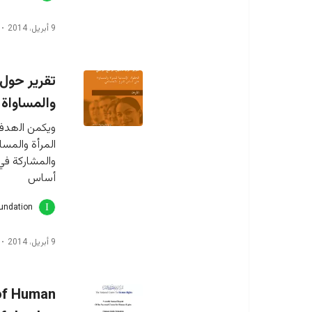
9 أبريل، 2014
تقرير حول 
والمساواة 
وﻳﻜﻤﻦ اﻟهدف 
اﻟﻤﺮأة واﻟﻤﺴﺎ
واﻟﻤﺸﺎرﻛﺔ ﻓﻲ
أﺳﺎس
oundation
9 أبريل، 2014
 of Human