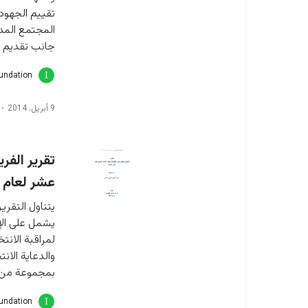
تقييم الجهود
المجتمع المدني
جانب تقديم ت
oundation
9 أبريل، 2014
تقرير الفر
عشر لعام 2013
يتناول التقرير
يشمل على الإ
لمراقبة الان
والدعاية الان
بمجموعة من ا
oundation