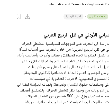
Information and Research - King Hussein F
بحوث و تقارير
المراة الأردنية
بابي الأردني في ظل الربيع العربي
راسة الى التعرف على التوجهات السياسية لناشطي الحراك 
ني في ظل الربيع العربي;; من خلال التعرف على أسباب نشأة 
د الفعل المتنوعة تجاه الحراك;; وخطاب وأدوات وأساليب وأداء 
عوبات والتحديات التي تواجه الحراك;; والانجازات التي حققها 
بل الحراك. كما تهدف الى التعرف على مدى تأثير تلك 
مل الجنس;; العمر;; الحالة الاجتماعية;;الاقليم;; الوظيفة;; 
; المستوى التعليمي;; الاحزاب;; العضوية في مؤسسات 
ني ومنظمات حقوق الإنسان وغيرها;; وتهدف الدراسة ايضا الى 
برز الاولويات من وجهة نظر ناشطي الحراك. ولتحقيق أهداف 
الدراسة تم تصميم استبيان وزع على 500 شخص من ناشطي الحراك 
مت معالجت البيانات باستخدام اساليب احصائية معروفة.