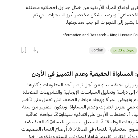
قرير أوضاع المرأة الأردنية من خلال جداول احصائية مصنفة 
اجتماعي;; ويرصد بشكل مختصر أبرز المنجزات التي تم 
ا يشير إلى الفجوات الواجب معالجتها.
Information and Research - King Hussein F
بحوث و تقارير
Jordan
: المساواة الحقيقية وعدم التمييز في الأردن
رير إلى لجنة سيداو من أجل توفير أحد المعلومات وأكثرها 
ة إلى دراسة وتحليل السياسات الإيجابية والتشريعات المتخذة 
 ونهوض المرأة وإيجاد مواطن الضعف التي تعمل على تأخير 
ه مفي تعزيز التفاوت وعدم المساواة. ويتكون التقرير من ستة 
مكونات رئيسية: 1. تحفظات الأردن على اتفاقية سيداو;; 2. مواءمة اتفاقية 
سيداو مع التشريعات الوطنية;; 3. التمثيل السياسي للنساء;; 4. العنف ضد 
النساء;; 5. الحقوق المتساوية للنساء في العائلة;; 6. أوضاع النساء الضعيفات 
يوفر التقرير تقييماً شاملا للمكونات الستة وذلك من خلال 