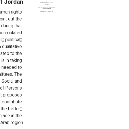
of Jordan
uman rights 
int out the 
during that 
accumulated 
; political;; 
 qualitative 
lated to the 
s in taking 
s needed to 
ttees. The 
; Social and 
s of Persons 
ort proposes 
o contribute 
the better;; 
place in the 
Arab region.