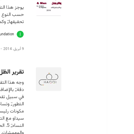
يوجز هذا الت
حسب النوع ال
تحقيقها;; وكم
oundation
9 أبريل، 2014
تقرير الظل
وجه هذا التق
دقة;; بالإضاف
في سبيل تقدم
التطور;; وتسا
والمهمشات. و