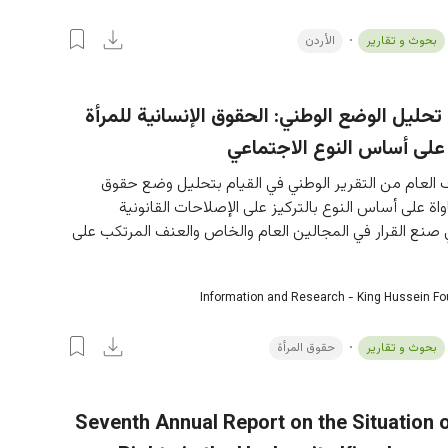
بحوث و تقارير
الأردن
تحليل الوضع الوطني: الحقوق الإنسانية للمرأة
على أساس النوع الاجتماعي
اﻟﻌﺎم ﻣﻦ اﻟﺘﻘﺮﻳﺮ اﻟﻮﻃﻨﻲ ﻓﻲ اﻟﻘﻴﺎم ﺑﺘﺤﻠﻴﻞ وﺿﻊ ﺣﻘﻮق 
واة ﻋﻠﻰ أﺳﺎس اﻟﻨﻮع ﺑﺎﻟﺘﺮﻛﻴﺰ ﻋﻠﻰ اﻹﺻﻼﺣﺎت اﻟﻘﺎﻧﻮﻧﻴﺔ 
 ﺻﻨﻊ اﻟﻘﺮار ﻓﻲ اﻟﻤﺠﺎﻟﻴﻦ اﻟﻌﺎم واﻟﺨﺎص واﻟﻌﻨﻒ اﻟﻤﺮﺗﻜﺐ ﻋﻠﻰ 
Information and Research - King Hussein F
بحوث و تقارير
حقوق المرأة
Seventh Annual Report on the Situation