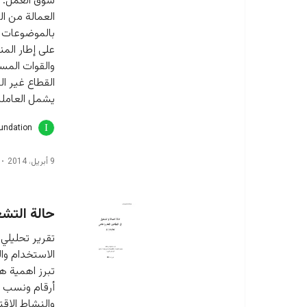
سوق العمل. و
العمالة من ال
بالموضوعات ا
على إطار المن
والقوات المسل
القطاع غير ال
يشمل العاملي
oundation
9 أبريل، 2014
حالة التشغي
تقرير تحليلي
تبرز اهمية ه
أرقام ونسب م
والنشاط الاقت