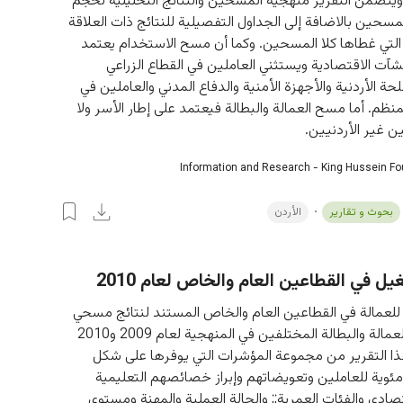
يتضمن التقرير منهجية المسحين والنتائج التحليلية لحجم 
مسحين بالاضافة إلى الجداول التفصيلية للنتائج ذات العلاقة 
لتي غطاها كلا المسحين. وكما أن مسح الاستخدام يعتمد 
شآت الاقتصادية ويستثني العاملين في القطاع الزراعي 
حة الأردنية والأجهزة الأمنية والدفاع المدني والعاملين في 
منظم. أما مسح العمالة والبطالة فيعتمد على إطار الأسر ولا 
ن غير الأردنيين.
Information and Research - King Hussein F
بحوث و تقارير
الأردن
ل في القطاعين العام والخاص لعام 2010
 للعمالة في القطاعين العام والخاص المستند لنتائج مسحي 
الاستخدام والعمالة والبطالة المختلفين في المنهجية لعام 2009 و2010 
ذا التقرير من مجموعة المؤشرات التي يوفرها على شكل 
ئوية للعاملين وتعويضاتهم وإبراز خصائصهم التعليمية 
صادي والفئات العمرية;; والحالة العملية والمهنة ومستوى 