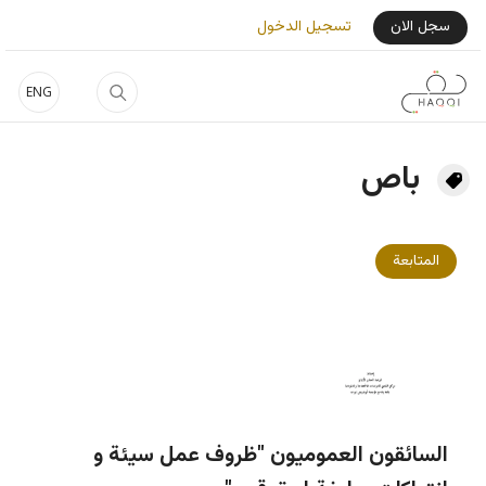
جاوز إلى المحتوى الرئيسي
User Login Menu
سجل الان
تسجيل الدخول
ENG
باص
المتابعة
السائقون العموميون "ظروف عمل سيئة و