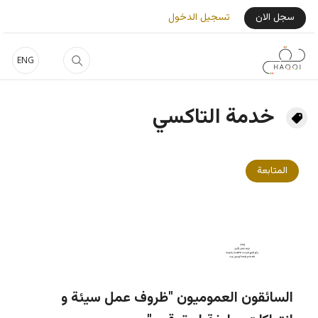
جاوز إلى المحتوى الرئيسي
User Login Menu
سجل الان
تسجيل الدخول
ENG
خدمة التاكسي
المتابعة
السائقون العموميون "ظروف عمل سيئة و