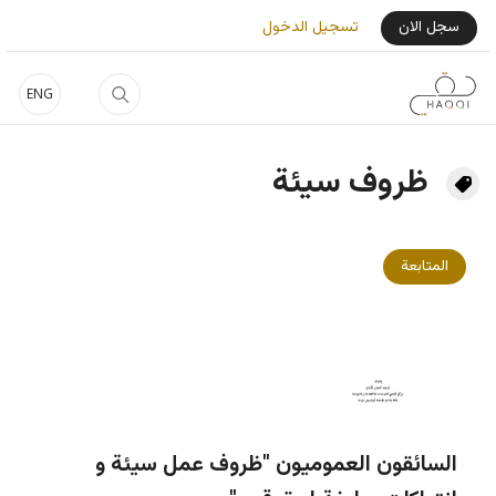
جاوز إلى المحتوى الرئيسي
User Login Menu
سجل الان
تسجيل الدخول
ENG
ظروف سيئة
المتابعة
السائقون العموميون "ظروف عمل سيئة و