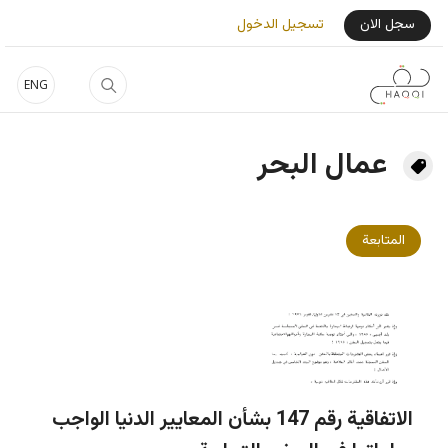
جاوز إلى المحتوى الرئيسي
User Login Menu
سجل الان
تسجيل الدخول
ENG
عمال البحر
المتابعة
الاتفاقية رقم 147 بشأن المعايير الدنيا الواجب