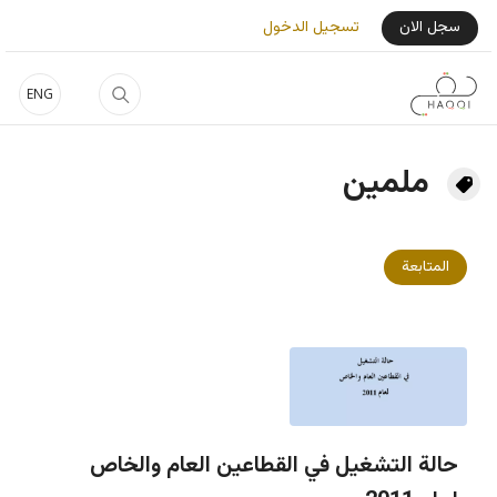
جاوز إلى المحتوى الرئيسي
User Login Menu
سجل الان
تسجيل الدخول
ENG
ملمين
المتابعة
حالة التشغيل في القطاعين العام والخاص