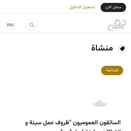
جاوز إلى المحتوى الرئيسي
User Login Menu
سجل الان
تسجيل الدخول
ENG
منشاة
المتابعة
السائقون العموميون "ظروف عمل سيئة و