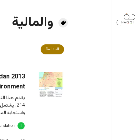
جاوز إلى المحتوى الرئيسي
والمالية
المتابعة
rdan
ironment
يقدم هذا الت
214. يشتم
واستجابة المف
oundation