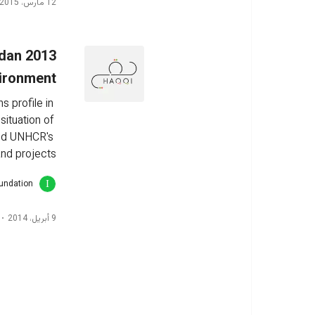
12 مارس، 2015
rdan
ironment
 profile in 
ituation of 
and UNHCR's 
nd projects.
oundation
9 أبريل، 2014