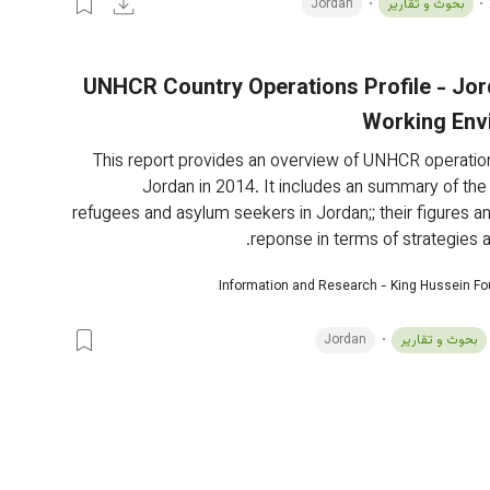
بحوث و تقارير
Jordan
2013 UNHCR Country Operations Profile - Jo
Working Env
This report provides an overview of UNHCR operations
Jordan in 2014. It includes an summary of the s
refugees and asylum seekers in Jordan;; their figures 
reponse in terms of strategies a
Information and Research - King Hussein F
بحوث و تقارير
Jordan