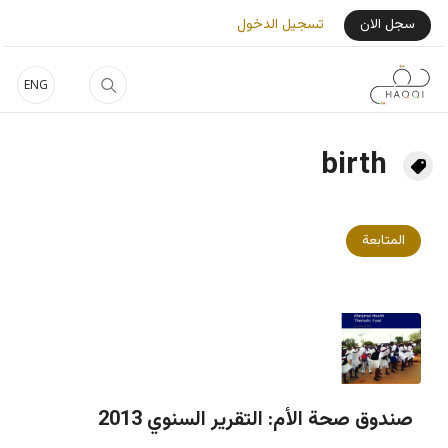
جاوز إلى المحتوى الرئيسي
User Login Menu
سجل الان
تسجيل الدخول
ENG
birth
المتابعة
صندوق صحة الأم: التقرير السنوي 2013