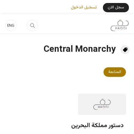
جاوز إلى المحتوى الرئيسي
User Login Menu
سجل الان
تسجيل الدخول
ENG
Central Monarchy
المتابعة
دستور مملكة البحرين