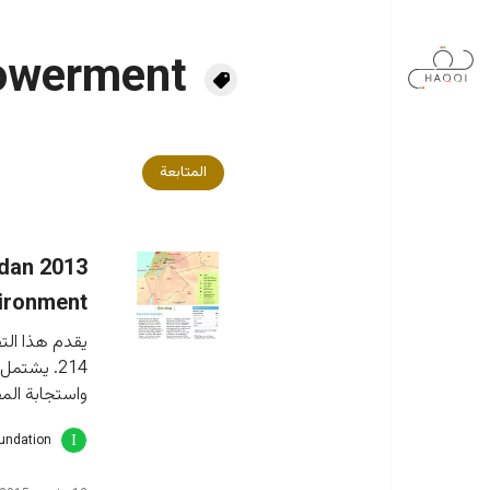
جاوز إلى المحتوى الرئيسي
owerment
المتابعة
rdan
ironment
يقدم هذا الت
214. يشتم
واستجابة المف
oundation