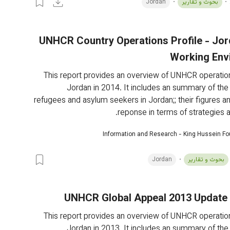
بحوث و تقارير
Jordan
2013 UNHCR Country Operations Profile - Jo
Working Env
This report provides an overview of UNHCR operations
Jordan in 2014. It includes an summary of the s
refugees and asylum seekers in Jordan;; their figures 
reponse in terms of strategies a
Information and Research - King Hussein F
بحوث و تقارير
Jordan
UNHCR Global Appeal 2013 Update 
This report provides an overview of UNHCR operations
Jordan in 2013. It includes an summary of the s