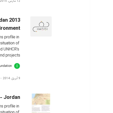
12 مارس، 2015
rdan
ironment
 profile in 
ituation of 
and UNHCR's 
nd projects.
oundation
9 أبريل، 2014
- Jordan
 profile in 
ituation of 