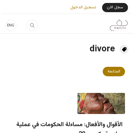
جاوز إلى المحتوى الرئيسي
User Login Menu
سجل الان
تسجيل الدخول
ENG
divore
المتابعة
الأقوال والأفعال: مساءلة الحكومات في عملية