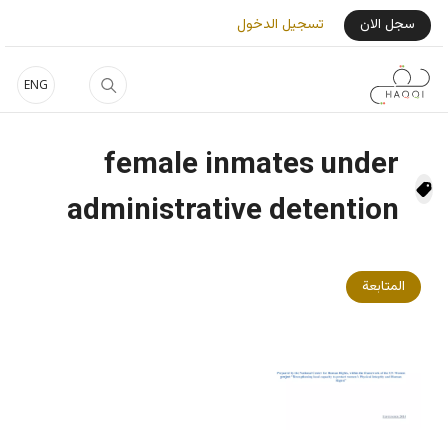
جاوز إلى المحتوى الرئيسي
User Login Menu
سجل الان
تسجيل الدخول
ENG
female inmates under
administrative detention
المتابعة