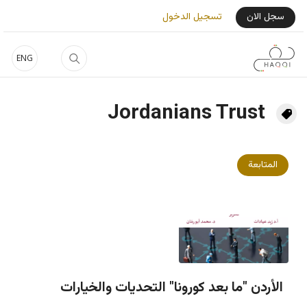
جاوز إلى المحتوى الرئيسي
User Login Menu
سجل الان
تسجيل الدخول
ENG
Jordanians Trust
المتابعة
الأردن "ما بعد كورونا" التحديات والخيارات