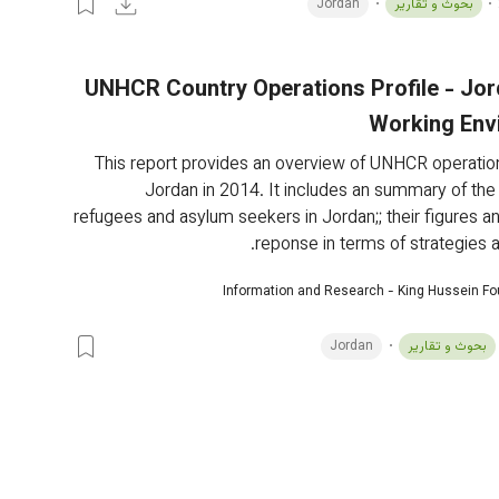
بحوث و تقارير
Jordan
2013 UNHCR Country Operations Profile - Jo
Working Env
This report provides an overview of UNHCR operations
Jordan in 2014. It includes an summary of the s
refugees and asylum seekers in Jordan;; their figures 
reponse in terms of strategies a
Information and Research - King Hussein F
بحوث و تقارير
Jordan