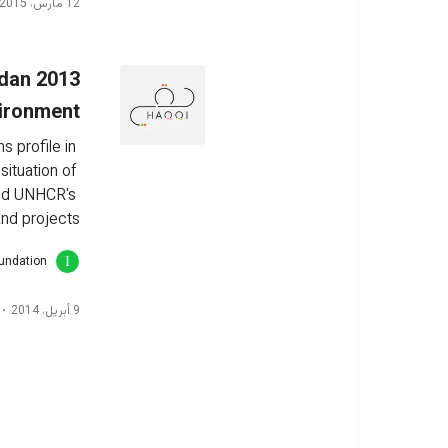
12 مارس، 2015
rdan
ironment
 profile in 
ituation of 
and UNHCR's 
nd projects.
oundation
9 أبريل، 2014