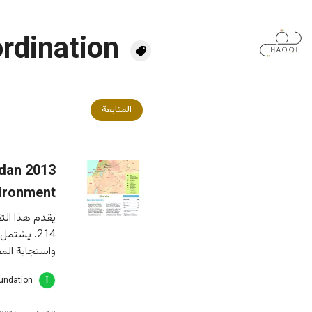
جاوز إلى المحتوى الرئيسي
ordination
المتابعة
rdan
ironment
يقدم هذا الت
214. يشتم
واستجابة المف
oundation