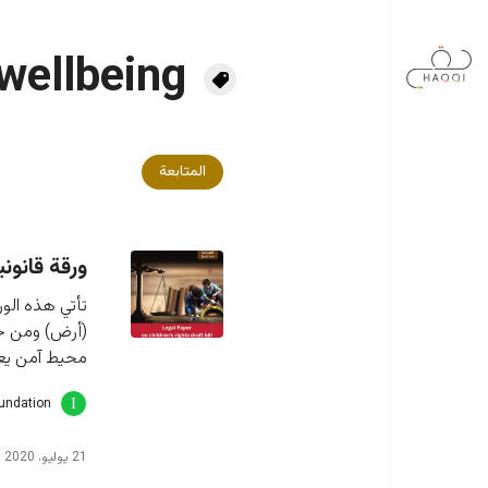
جاوز إلى المحتوى الرئيسي
wellbeing
المتابعة
ورقة قانون
تأتي هذه الور
(أرض) ومن خل
محيط آمن يعم
oundation
21 يوليو، 2020