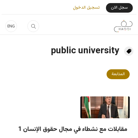
جاوز إلى المحتوى الرئيسي
User Login Menu
سجل الان
تسجيل الدخول
ENG
public university
المتابعة
مقابلات مع نشطاء في مجال حقوق الإنسان 1