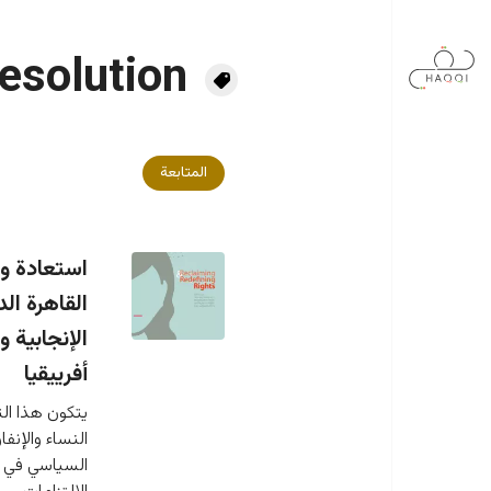
جاوز إلى المحتوى الرئيسي
resolution
المتابعة
استعادة وا
القاهرة ال
الإنجابية
أفرييقيا
يتكون هذا ال
النساء والإن
السياسي في ا