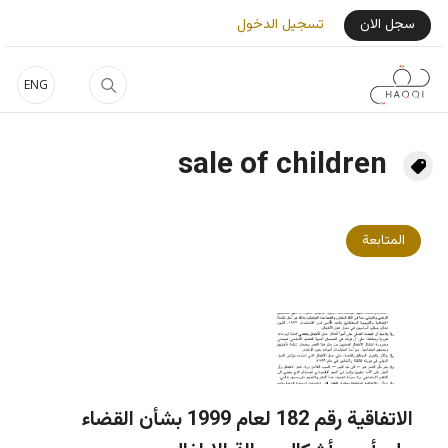
جاوز إلى المحتوى الرئيسي
User Login Menu
سجل الان
تسجيل الدخول
ENG
sale of children
المتابعة
الاتفاقية رقم 182 لعام 1999 بشأن القضاء