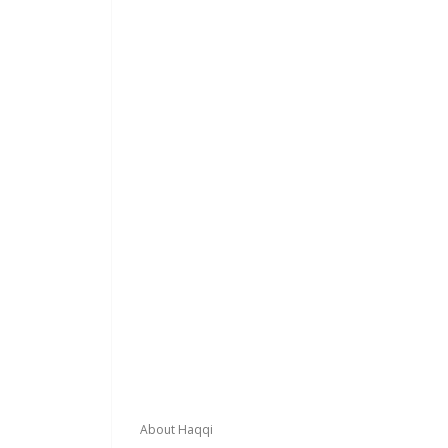
Footer
About Haqqi