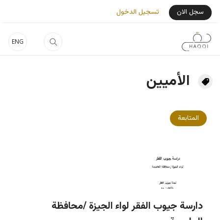
جاوز إلى المحتوى الرئيسي
User Login Menu
سجل الان
تسجيل الدخول
ENG
الأميين
المتابعة
دارسة جيوب الفقر لواء الجيزة /محافظة