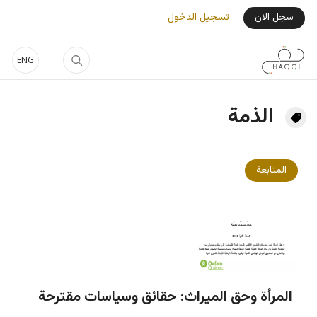
جاوز إلى المحتوى الرئيسي
User Login Menu
سجل الان
تسجيل الدخول
ENG
الذمة
المتابعة
المرأة وحق الميراث: حقائق وسياسات مقترحة