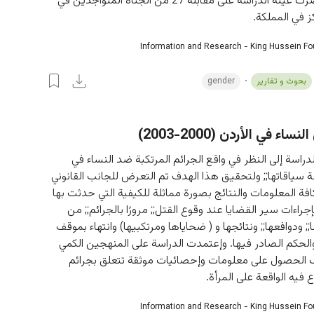
الشرف وانحصرت عينة الدراسة على مقابلة 27 من الجناة المتواجدين في 
 في المملكة.
Information and Research - King Hussein F
بحوث و تقارير
gender
اء في الأردن (2000-2003)
اسة إلى النظر في واقع الجرائم المرتكبة ضد النساء في 
ة سياقاتها;; ولتحقيق هذا الهدف تم التعرض للجانب القانوني 
افة المعلومات والنتائج بصورة مماثلة للكيفية التي حدثت بها 
بإجراءات سير القضايا عند وقوع القتل;; مرورًا بالجرائم;; من 
 ودوافعها;; ونتائجها و ( ضحاياها ومرتكبيها) وانتهاء بموقف 
الحكم الصادر فيها. وإعتمدت الدراسة على المنهجين الكمي 
 الحصول على معلومات وإحصائيات موثقة تتعلق بجرائم 
 فيه الواقعة على المرأة.
Information and Research - King Hussein F