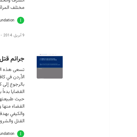
مختلف المراكز
oundation
9 أبريل، 2014
جرائم قتل النس
تسعى هذه الدر
الأردن في كاف
بالرجوع إلى ك
القضايا بدءاً 
حيث طبيعتها;;
القضاء منها و
والكيفي بهدف
القتل والشروع
oundation