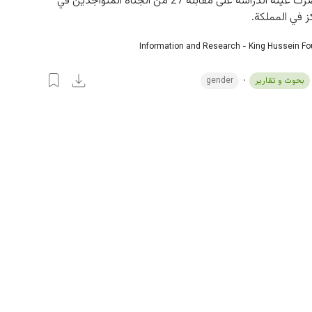
الشرف وانحصرت عينة الدراسة على مقابلة 27 من الجناة المتواجدين في 
 في المملكة.
Information and Research - King Hussein F
بحوث و تقارير
gender