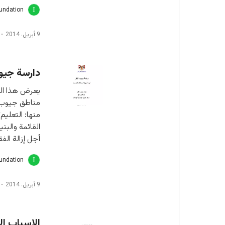
oundation
9 أبريل، 2014
دارسة جيوب
يعرض هذا الت
مناطق جيوب ا
منها: التعليم
القائمة والب
أجل إزالة ال
oundation
9 أبريل، 2014
الاسباب ال