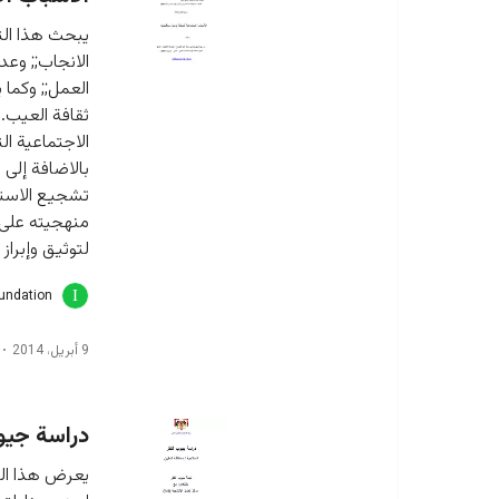
يبحث هذا التق
الانجاب;; وعد
العمل;; وكما 
ثقافة العيب.
الاجتماعية ال
بالاضافة إلى 
تشجيع الاستثم
منهجيته على ا
لتوثيق وإبراز 
oundation
9 أبريل، 2014
دراسة جيوب
يعرض هذا الت