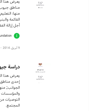
يعرض هذا الت
مناطق جيوب ا
منها: التعليم
القائمة والب
أجل إزالة ال
oundation
9 أبريل، 2014
دراسة جيوب
يعرض هذا الت
إحدى مناطق ج
الجوانب;; منها
والمؤسسات ال
التوصيات من 
المجتمع.