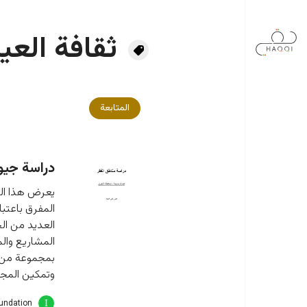
جاوز إلى المحتوى الرئيسي
ثقافة العي
المتابعة
دراسة جيو
يعرض هذا الت
المفرق باعتب
العديد من الج
المشاريع والم
بمجموعة من ا
وتمكين المجت
oundation