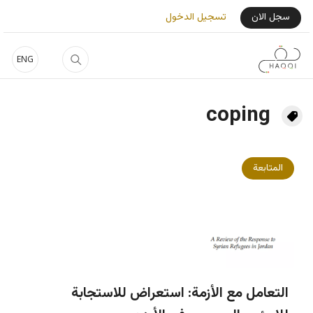
جاوز إلى المحتوى الرئيسي
User Login Menu
سجل الان
تسجيل الدخول
ENG
coping
المتابعة
التعامل مع الأزمة: استعراض للاستجابة