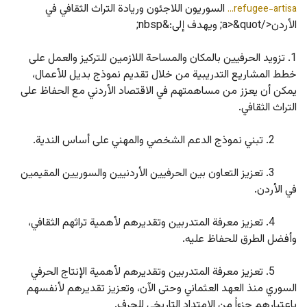
 السوريون اللاجئون وريادة التراث الثقافي في 
refugee-artisa…
الأردن</a>&quot; ويهدف إلى:&nbsp;
1. تزويد الحرفيين بالمكان والمساحة اللازمين للتركيز والعمل على 
خطط المشاريع التدريبية من خلال تقديم نموذج بديل للأعمال، 
يمكن أن يعزز من مساهمتهم في الاقتصاد الأردني مع الحفاظ على 
التراث الثقافي.
	2. تبني نموذج الدعم الشخصي والمهني على أساس الندية.
	3. تعزيز التعاون بين الحرفيين الأردنيين والسوريين المقيمين 
في الأردن.
	4. تعزيز معرفة المتدربين وتقديرهم لأهمية تراثهم الثقافي، 
وأفضل الطرق للحفاظ عليه.
	5. تعزيز معرفة المتدربين وتقديرهم لأهمية الإنتاج الحرفي 
السوري منذ العهد العثماني وحتى الآن، وتعزيز تقديرهم لأنفسهم 
باعتبارهم جزءاً من الامتداد التاريخي للحرف.