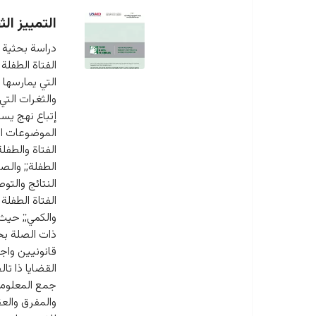
التمييز الث
دراسة بحثية 
الفتاة الطفلة
التي يمارسها 
والثغرات التي
إتباع نهج يست
الموضوعات الت
الفتاة والطفل
الطفلة;; والص
النتائج والت
الفتاة الطفلة
والكمي;; حيث 
ذات الصلة بحق
قانونيين واج
القضايا ذا تا
جمع المعلومات
والمفرق والع