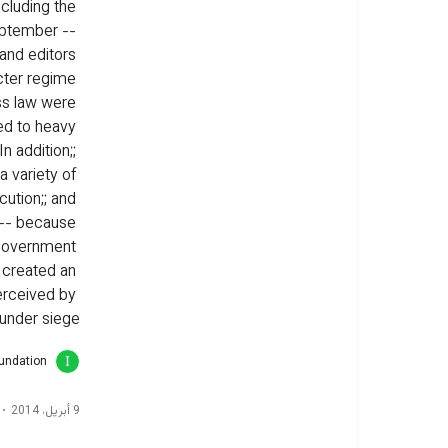
cluding the 
eptember -- 
 and editors 
cter regime 
ss law were 
ed to heavy 
n addition;; 
a variety of 
cution;; and 
 -- because 
 government 
 created an 
erceived by 
under siege.
oundation
9 أبريل، 2014