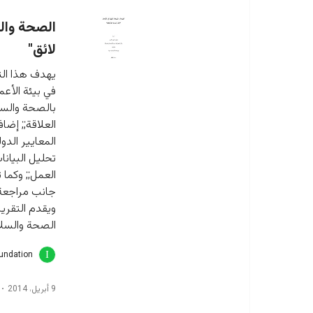
الصحة والس
لائق"
يهدف هذا التق
في بيئة الأعم
بالصحة والسلا
العلاقة;; إضا
المعايير الدو
تحليل البيانا
العمل;; وكما 
جانب مراجعة 
ويقدم التقري
الصحة والسلام
oundation
9 أبريل، 2014