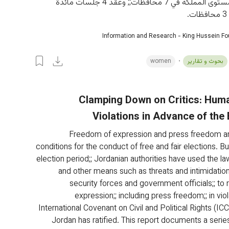
للفنون على مستوى المملكة في 7 محافظات;; وعقد 4 جلسات مائدة 
Information and Research - King Hussein F
بحوث و تقارير
women
Clamping Down on Critics: Hum
Violations in Advance of the 
Freedom of expression and press freedom ar
conditions for the conduct of free and fair elections. Bu
election period;; Jordanian authorities have used the law
and other means such as threats and intimidation 
security forces and government officials;; to r
expression;; including press freedom;; in viol
International Covenant on Civil and Political Rights (IC
Jordan has ratified. This report documents a series