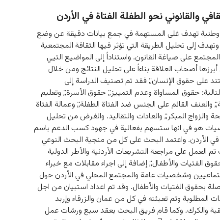
قافي والقانوني نحو الطفلة الفتاة في الأردن
وطنية تهدف غلى المستهمة في جمع بيانات دقيقة عن وضع 
 وتهدف إلى تحليل الطريقة التي تؤثر فيها الثقافة المجتمعية 
المجتمع على صياغة القانون. واستناداً إلى المواضيع التيي 
 أبرزها أصحاب العلاقة بناءاً على تحليل النتائج ومن خلال 
ند على حقوق الإنسان;; فقد تم تصنيف الدراسة إلى 
الية: حقوق المساواة وعدم التمييز;; حقوق الأسرة;; وتعليم 
ة;; والعنف القائم على الجنس ضد الفتاة الطفلة;; وعمالة الفتاة 
حة والزواج المبكر;; والعادات والتقاليد. والغرض من تحليل 
وصيات هو في انها ستسهم بفعالية في جهود كسب الدعم باسم 
 في الأردن. واعتمد البحث على كل من منجية البحث النوعي 
تم العمل على مراجعة التشريعات الأردنية والأطر الدولية 
وق الفتيات والأطفال;; إضافة إلى اجراء مقابلات مع خبراء 
تماعيين وشخصيات عامة والمجتمع المحلي في الأردن حول 
لصلة بحقوق الفتيات والأطفال. وقد تم اعداد استبيان من اجل 
 المطلوبة وتم تعبئته في كل من عمان والزرقاء وإربد 
قبة والكرك. وكما قام فريق البحث بعقد سبع ورشات عمل 