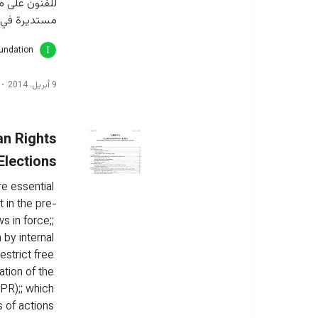
مستديرة في 3 محافظات.
oundation
9 أبريل، 2014
an Rights
Elections
e essential 
t in the pre-
s in force;; 
by internal 
estrict free 
ation of the 
CPR);; which 
 of actions 