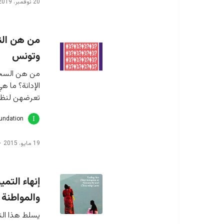
20 نوفمبر، 2019
من هن النس
وتونس
من هن السجين
الإدانة؟ ما هي
تعرضهن لنظام
oundation
19 مايو، 2015
إنهاء التم
والمواطنة
يسلط هذا التق