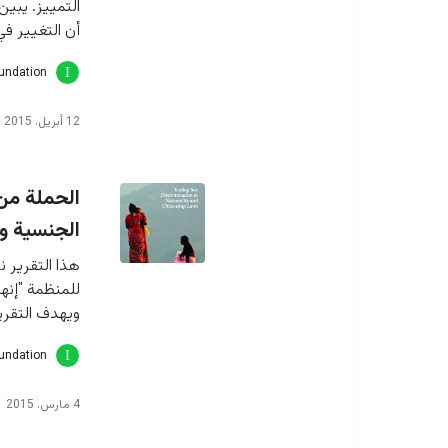
التمييز. يبين
أن التغيير في
oundation
12 أبريل، 2015
الحملة من 
الجنسية وا
هذا التقرير 
للمنظمة "إنه
ويهدف التقري
oundation
4 مارس، 2015