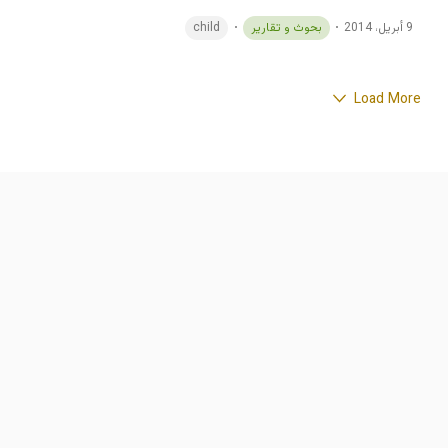
9 أبريل، 2014
بحوث و تقارير
child
Seventh Annual Report on the Situation
of Human Rights in the Hashemite
Kingdome of Jordan
Information and Research - King Hussein Foundation
9 أبريل، 2014
بحوث و تقارير
Jordan