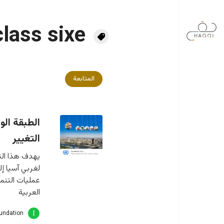
جاوز إلى المحتوى الرئيسي
class sixe
المتابعة
الطبقة الو
التغيير
يهدف هذا التق
لغربي آسيا إ
عمليات التنم
العربية
oundation