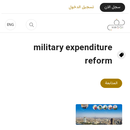
جاوز إلى المحتوى الرئيسي
User Login Menu
سجل الان
تسجيل الدخول
ENG
military expenditure
reform
المتابعة