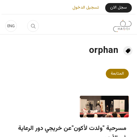
جاوز إلى المحتوى الرئيسي
User Login Menu
سجل الان
تسجيل الدخول
ENG
orphan
المتابعة
مسرحية "ولدت لأكون"عن خريجي دور الرعاية