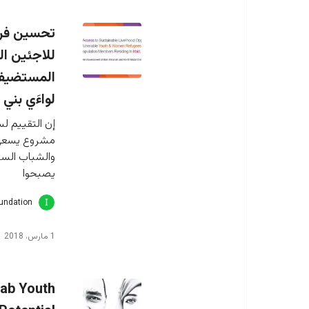
تحسين فرص
للاجئين ا
المستضيفة 
لواءَي بني 
إن التقييم لس
مشروع يسعى إ
والشباب السو
يصبحوا
oundation
1 مارس، 2018
rab Youth