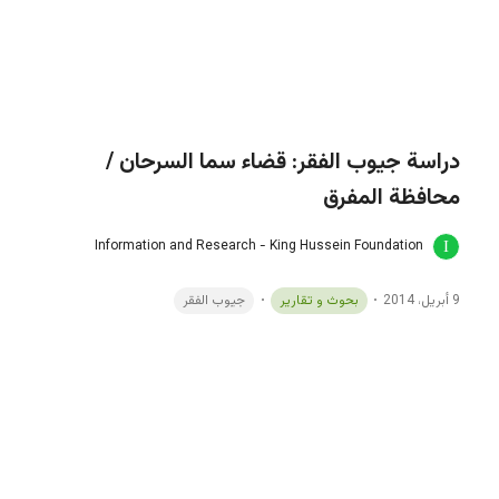
دراسة جيوب الفقر: قضاء سما السرحان /
محافظة المفرق
Information and Research - King Hussein Foundation
9 أبريل، 2014
بحوث و تقارير
جيوب الفقر
دراسة جيوب الفقر :قضاء الازرق / محافظة
الزرقاء
Information and Research - King Hussein Foundation