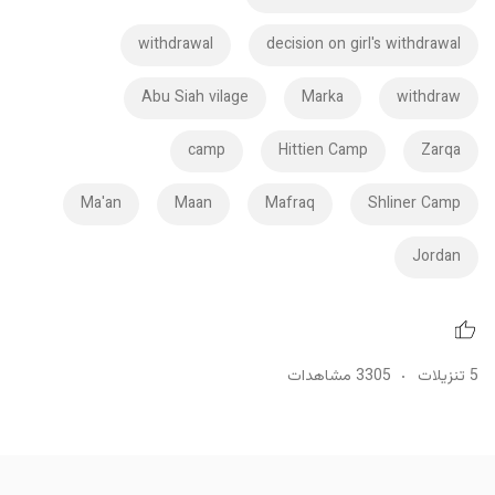
withdrawal
decision on girl's withdrawal
Abu Siah vilage
Marka
withdraw
camp
Hittien Camp
Zarqa
Ma'an
Maan
Mafraq
Shliner Camp
Jordan
ت
3305 مشاهدات