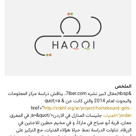
لملخص
&nbsp;مقال كبير نشره 7iber.com، يناقش دراسة مركز المعلومات 
والبحوث لعام 2014 والتي كانت عن &quot;<a 
href="
http://irckhf.org/ar/project/homebound-girl
 جليسات المنازل في الاردن</a>&quot; في المفرق، 
jor">الفتيات
ان، قرية أبو صياح في ماركاً، و في مخيم حطين للاجئين في 
زرقاء. تناولت الدراسة نمط حياة هؤلاء الفتيات، مع التركيز على 