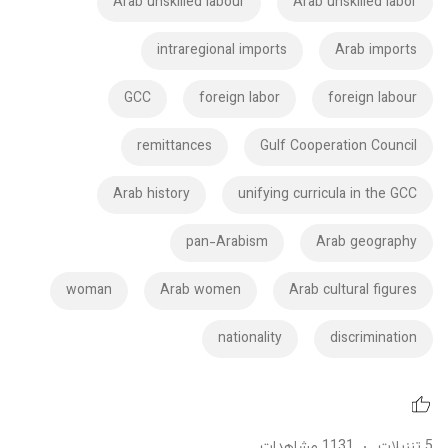
Arab unskilled labour
Arab unskilled labor
intraregional imports
Arab imports
GCC
foreign labor
foreign labour
remittances
Gulf Cooperation Council
Arab history
unifying curricula in the GCC
pan-Arabism
Arab geography
woman
Arab women
Arab cultural figures
nationality
discrimination
5 تنزيلات
1131 مشاهدات