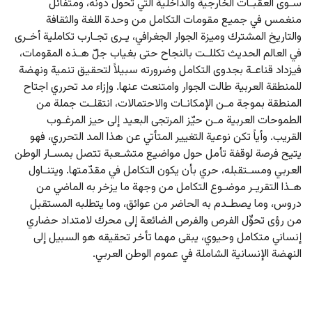
سـوى العقبـات الخارجية والداخلية التي تحول دونه، ومتفائل 
منغمس في جميع مقومات التكامل من وحدة اللغة والثقافة 
والتاريخ المشترك وميزة الجوار الجغرافي، يـرى تجـارب تكاملية أخـرى 
في العالم الحديث تكللـت بالنجاح حتى بغياب جلّ هـذه المقومات، 
فيزداد قناعـة بجدوى التكامل وضرورته سبيلاً لتحقيق تنمية ونهضة 
للمنطقة العربية طالت الجوار وامتنعت عنها. وإزاء مد تحرري اجتاح 
المنطقة بموجة مـن الإمكانـات والاحتمالات، انتقلـت جملة من 
الطموحات العربية مـن حيّز المرتجى البعيد إلى حيز المرغـوب 
القريب. وأياً تكن نوعية التغيير المتأتي عن هذا المد التحرري، فهو 
يتيح فرصة لوقفة تأمل حول مواضيع متشـعبة تتصل بمسـار الوطن 
العربي ومسـتقبله، حري بأن يكون التكامل في مقدّمتها. ويتنـاول 
هـذا التقريـر موضـوع التكامل من وجهة ما يزخر به الماضي من 
دروس، وما يصطـدم به الحاضر من عوائق، وما يتطلبه المستقبل 
من رؤى تحوِّل الفرص والفرص الضائعة إلى محرك لامتداد حضاري 
إنساني متكامل وحيوي، يبقى مهما تأخر تحقيقه هو السبيل إلى 
النهضة الإنسانية الشاملة في عموم الوطن العربي.