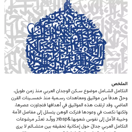
الملخص
التكامل الشـامل موضوع سـكن الوجدان العربي منذ زمن طويل، 
وحلّ هدفاً من مواثيق ومعاهدات رسـمية منذ خمسـينات القرن 
الماضي. وقد ارتقت هذه المواثيق في أهدافها فتجاوزت عصرها، 
ولكنها نكصت في وعودها فتركت الوهن يتسلل إلى مفاصل الأمة 
وخيبة الأمل إلى نفوس شعوبها.&nbsp; وولّـد تعثّـر مرشوعات 
التكامل العربي جدالً حول إمكانية تحقيقه بين متشـائم لا يرى 