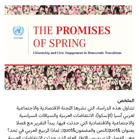
الملخص
تتناول هذه الدراسة، التي نشرها اللجنة الاقتصادية والاجتماعية 
لغربي آسيا (الإسكوا)، الانتفاضات العربية والسياقات السياسية 
والاجتماعية والاقتصادية التي حدثت فيها. يبدأ التقرير مع فصلا 
بعنوان &quot;النص والمضمون&quot;: لماذا الربيع العربي في تحد؟ 
وهي الفصل الذي يدرس الإطار العام الذي حدثت الانتفاضات العربية 