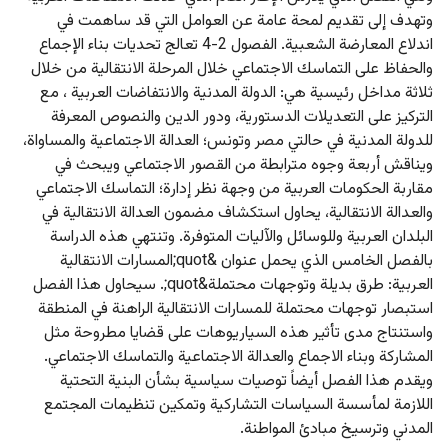
وتهدف إلى تقديم لمحة عامة عن العوامل التي قد ساهمت في 
اندلاع المعارضة الشعبية. الفصول 2-4 تعالج تحديات بناء الإجماع 
والحفاظ على التماسك الاجتماعي خلال المرحلة الانتقالية من خلال 
ثلاثة مداخل رئيسية هي: الدولة المدنية والانتفاضات العربية ، مع 
التركيز على التعديلات الدستورية، ودور الدين والنصوص المعرفة 
للدولة المدنية في حالتي مصر وتونس؛ العدالة الاجتماعية والمساواة، 
ويناقش أربعة وجوه مترابطة من القصور الاجتماعي ويبحث في 
مقاربة الحكومات العربية من وجهة نظر إدارة؛ التماسك الاجتماعي 
والعدالة الانتقالية، يحاول استكشاف مضمون العدالة الانتقالية في 
البلدان العربية وللوسائل والآليات المتوفرة. وتنتهي هذه الدراسة 
بالفصل الخامس الذي يحمل عنوان &quot;المسارات الانتقالية 
العربية: طرق بديلة وتوجهات محتملة&quot;. سيحاول هذا الفصل 
استبصار توجهات محتملة للمسارات الانتقالية الراهنة في المنطقة 
واستنتاج مدى تأثير هذه السياريوهات على قضايا مطروحة مثل 
المشاركة وبناء الاجماع والعدالة الاجتماعية والتماسك الاجتماعي. 
ويقدم هذا الفصل أيضاً توصيات سياسية بشأن البنية التحتية 
اللازمة لمأسسة السياسات التشاركية وتمكين تنظيمات المجتمع 
المدني وترسيخ مبادئ المواطنة.