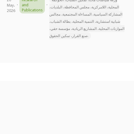
and
May،
المحلية، اللامركزية، مجلس المحافظة، البلديات،
Publications
2026
المشاركة السياسية، المساءلة المجتمعية، مجالس
شبابية استشارية، التنمية المحلية، بطالة الشباب،
الموازنات المحلية، المشاريع الريادية، مؤسسة حقي،
صنع القرار، تمكين الحقوق.