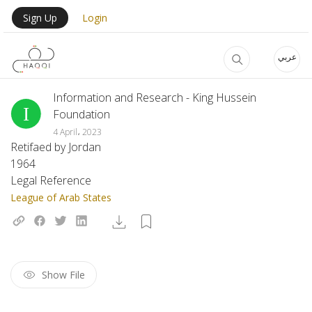
Skip to main content
User Login Menu
Sign Up
Login
عربي
Information and Research - King Hussein
Foundation
4 April، 2023
Retifaed by Jordan
1964
Legal Reference
League of Arab States
Show File