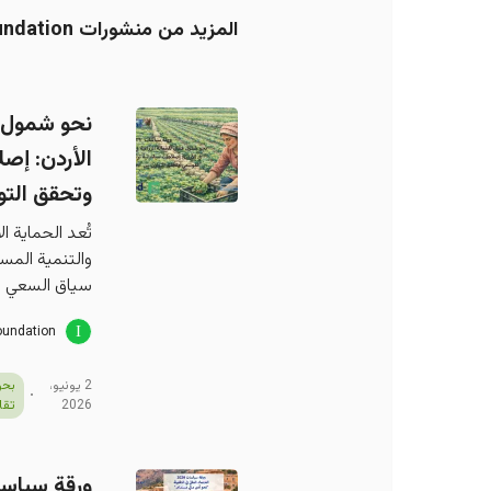
المزيد من منشورات Information and Research - King Hussein Foundation
نحو شمول فع
الأردن: إص
وتحقق التو
تُعد الحماية ا
والتنمية المست
سياق السعي نح
oundation
2 يونيو،
بحو
2026
تقا