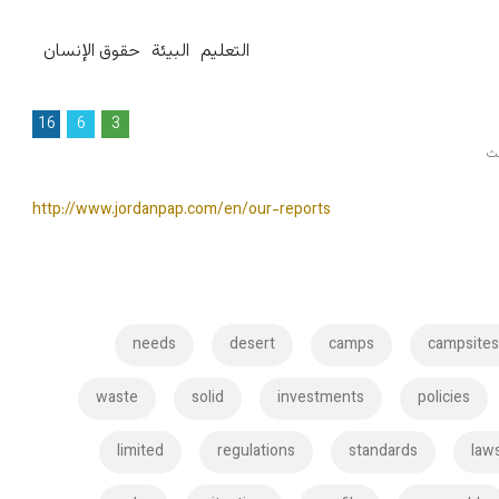
التعليم
البيئة
حقوق الإنسان
16
6
3
حث
http://www.jordanpap.com/en/our-reports
needs
desert
camps
campsite
waste
solid
investments
policies
limited
regulations
standards
law