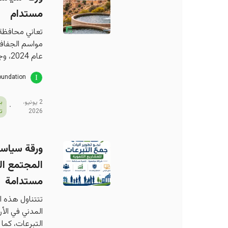
مستدام
تعاني محافظة ا
عام 2024، وجفاف معظم الينابيع التي انخفض عددها إلى 48
oundation
2 يونيو،
ب
2026
ت
المجتمع الم
مستدامة
تتتناول هذه ا
المدني في الأ
التبرعات، كما