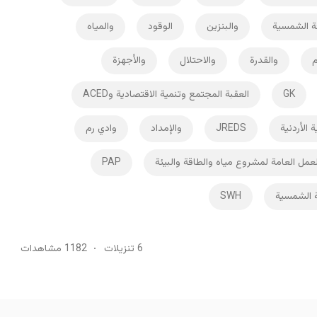
ة الشمسية
والبنزين
الوقود
والمياه
م
والقدرة
والاحتلال
والأجهزة
GK
العقبة المجتمع وتنمية الاقتصادية وACED
 الأردنية
JREDS
والإمداد
وادي رم
لعمل العامة لمشروع مياه والطاقة والبيئة
PAP
ة الشمسية
SWH
6 تنزيلات
1182 مشاهدات