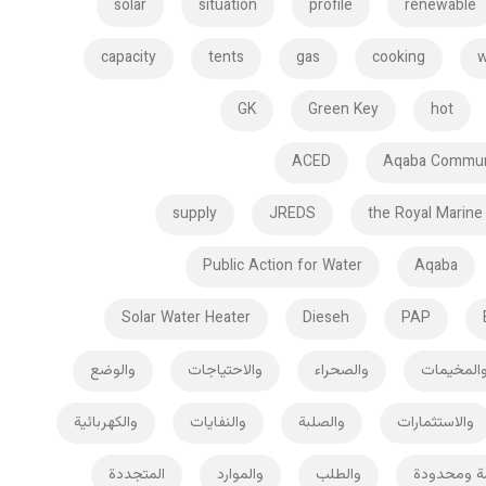
solar
situation
profile
renewable
capacity
tents
gas
cooking
w
GK
Green Key
hot
ACED
Aqaba Commun
supply
JREDS
the Royal Marine
Public Action for Water
Aqaba
Solar Water Heater
Dieseh
PAP
والصحراء
والاحتياجات
والوضع
والاستثمارات
والصلبة
والنفايات
والكهربائية
ظمة ومحدودة
والطلب
والموارد
المتجددة