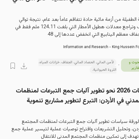
لطفيلة من أزمة مائية حادة تتفاقم عاماً بعد عام، نتيجة توالي 
مواسم الجفاف وتراجع معدلات هطول الأمطار التي بلغت 124.11 ملم فقط في 
Information and Research - King Hussein F
حوث و
لأمن المائي، الحصاد المائي، الجفاف، خزانات المياه،
قارير
الثروة الحيوانية.
ورقة سیاسات 2026 نحو تطوير آليات جمع التبرعات لمنظمات
دني في الأردن: التبرع لتطوير مشاريع تنموية
لورقة سياسات تطوير آليات جمع التبرعات لمنظمات المجتمع 
ردن، وتحليل التشريعات واقتراح توصيات عملية لتيسير عملية جمع 
 تهدف إلى تمكين منظمات المجتمع المدني للانتقال