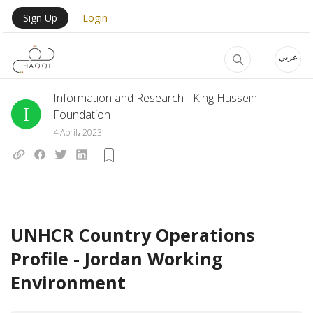
Skip to main content
User Login Menu
Sign Up
Login
عربي
Information and Research - King Hussein
Foundation
4 April، 2023
UNHCR Country Operations
Profile - Jordan Working
Environment