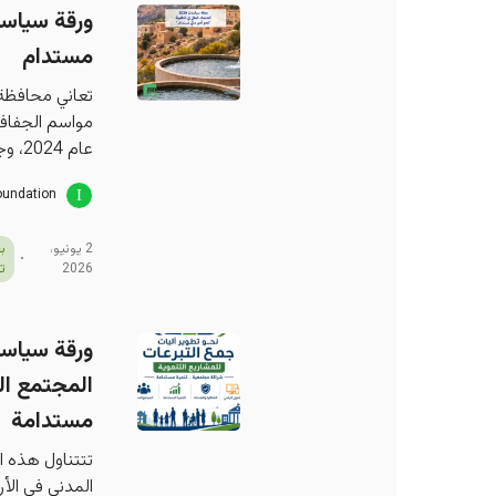
مستدام
تعاني محافظة ا
عام 2024، وجفاف معظم الينابيع التي انخفض عددها إلى 48
oundation
2 يونيو،
ب
2026
ت
المجتمع الم
مستدامة
تتتناول هذه ا
المدني في الأ