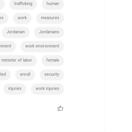
w
trafficking
human
es
work
measures
Jordanian
Jordanians
onment
work environment
minister of labor
female
lled
enroll
security
injuries
work injuries