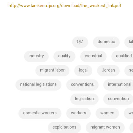
http://www.tamkeen-jo.org/download/the_weakest_link.pdf
QIZ
domestic
l
industry
qualify
industrial
qualified
migrant labor
legal
Jordan
s
national legislations
conventions
international
legislation
convention
domestic workers
workers
women
wo
exploitations
migrant women