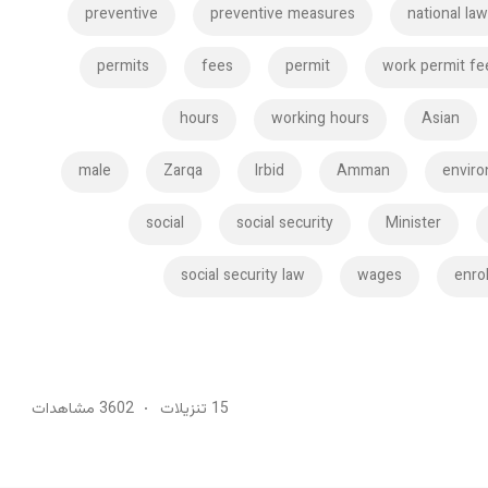
preventive
preventive measures
national la
permits
fees
permit
work permit fe
hours
working hours
Asian
male
Zarqa
Irbid
Amman
envir
social
social security
Minister
social security law
wages
enro
15 تنزيلات
3602 مشاهدات