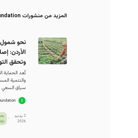
المزيد من منشورات Information and Research - King Hussein Foundation
نحو شمول فع
الأردن: إص
وتحقق التو
تُعد الحماية ا
والتنمية المست
سياق السعي نح
oundation
2 يونيو،
بحو
2026
تقا