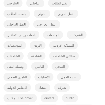
نقل الطلاب
الداخلي
الخارجي
النقل الدولي
الدولي
باصات الطلاب
النقل الخارجي
النقل الداخلي
الشركات
الجامعات
باصات رياض الاطفال
المملكة الاردنية
الاردن
المؤسسات
سائقي الشاحنت
الشاحنة
الشاحنات
الصحي
التامين
وسيلة النقل
اصابة العمل
الاصابات
التامين الصحي
شركة
منشاة
المعايير الدولية
مكتب . The driver
drivers
public